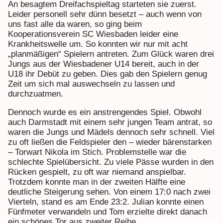
An besagtem Dreifachspieltag starteten sie zuerst.
Leider personell sehr dünn besetzt – auch wenn von
uns fast alle da waren, so ging beim
Kooperationsverein SC Wiesbaden leider eine
Krankheitswelle um. So konnten wir nur mit acht
„planmäßigen“ Spielern antreten. Zum Glück waren drei
Jungs aus der Wiesbadener U14 bereit, auch in der
U18 ihr Debüt zu geben. Dies gab den Spielern genug
Zeit um sich mal auswechseln zu lassen und
durchzuatmen.
Dennoch wurde es ein anstrengendes Spiel. Obwohl
auch Darmstadt mit einem sehr jungen Team antrat, so
waren die Jungs und Mädels dennoch sehr schnell. Viel
zu oft ließen die Feldspieler den – wieder bärenstarken
– Torwart Nikola im Stich. Problemstelle war die
schlechte Spielübersicht. Zu viele Pässe wurden in den
Rücken gespielt, zu oft war niemand anspielbar.
Trotzdem konnte man in der zweiten Hälfte eine
deutliche Steigerung sehen. Von einem 17:0 nach zwei
Vierteln, stand es am Ende 23:2. Julian konnte einen
Fünfmeter verwandeln und Tom erzielte direkt danach
ein schönes Tor aus zweiter Reihe.