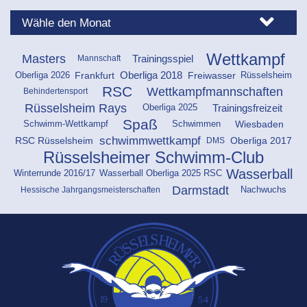
Wettkampf
Masters
Trainingsspiel
Mannschaft
Oberliga 2026
Rüsselsheim
Frankfurt
Freiwasser
Oberliga 2018
RSC
Wettkampfmannschaften
Behindertensport
Rüsselsheim Rays
Oberliga 2025
Trainingsfreizeit
Spaß
Schwimmen
Wiesbaden
Schwimm-Wettkampf
schwimmwettkampf
RSC Rüsselsheim
Oberliga 2017
DMS
Rüsselsheimer Schwimm-Club
Wasserball
Winterrunde 2016/17
Wasserball Oberliga 2025 RSC
Darmstadt
Hessische Jahrgangsmeisterschaften
Nachwuchs