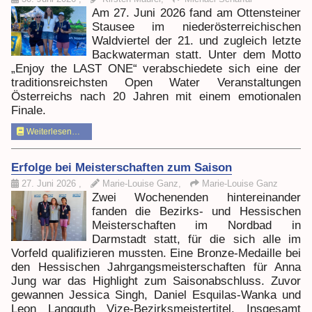
Am 27. Juni 2026 fand am Ottensteiner
Stausee im niederösterreichischen
Waldviertel der 21. und zugleich letzte
Backwaterman statt. Unter dem Motto
„Enjoy the LAST ONE“ verabschiedete sich eine der
traditionsreichsten Open Water Veranstaltungen
Österreichs nach 20 Jahren mit einem emotionalen
Finale.
Weiterlesen…
Erfolge bei Meisterschaften zum Saison
27. Juni 2026
,
Marie-Louise Ganz,
Marie-Louise Ganz
Zwei Wochenenden hintereinander
fanden die Bezirks- und Hessischen
Meisterschaften im Nordbad in
Darmstadt statt, für die sich alle im
Vorfeld qualifizieren mussten. Eine Bronze-Medaille bei
den Hessischen Jahrgangsmeisterschaften für Anna
Jung war das Highlight zum Saisonabschluss. Zuvor
gewannen Jessica Singh, Daniel Esquilas-Wanka und
Leon Langguth Vize-Bezirksmeistertitel. Insgesamt