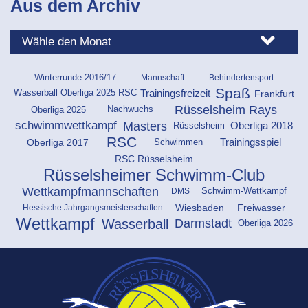
Aus dem Archiv
Mannschaft
Behindertensport
Winterrunde 2016/17
Spaß
Frankfurt
Trainingsfreizeit
Wasserball Oberliga 2025 RSC
Rüsselsheim Rays
Oberliga 2025
Nachwuchs
schwimmwettkampf
Masters
Rüsselsheim
Oberliga 2018
RSC
Schwimmen
Oberliga 2017
Trainingsspiel
RSC Rüsselsheim
Rüsselsheimer Schwimm-Club
Wettkampfmannschaften
DMS
Schwimm-Wettkampf
Wiesbaden
Freiwasser
Hessische Jahrgangsmeisterschaften
Wettkampf
Darmstadt
Wasserball
Oberliga 2026