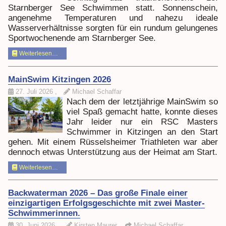
Starnberger See Schwimmen statt. Sonnenschein,
angenehme Temperaturen und nahezu ideale
Wasserverhältnisse sorgten für ein rundum gelungenes
Sportwochenende am Starnberger See.
Weiterlesen…
MainSwim Kitzingen 2026
27. Juli 2026
,
Michael Schaffar
Nach dem der letztjährige MainSwim so
viel Spaß gemacht hatte, konnte dieses
Jahr leider nur ein RSC Masters
Schwimmer in Kitzingen an den Start
gehen. Mit einem Rüsselsheimer Triathleten war aber
dennoch etwas Unterstützung aus der Heimat am Start.
Weiterlesen…
Backwaterman 2026 – Das große Finale einer
einzigartigen Erfolgsgeschichte mit zwei Master-
Schwimmerinnen.
30. Juni 2026
,
Kirsten Maurer,
Michael Schaffar