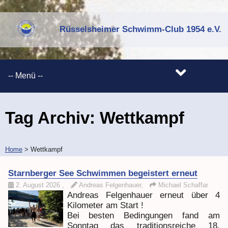
Rüsselsheimer Schwimm-Club 1954 e.V.
Tag Archiv:
Wettkampf
Home
>
Wettkampf
Starnberger See Schwimmen begeistert erneut
2. August 2026
,
Andreas Felgenhauer,
Michael Schaffar
Andreas Felgenhauer erneut über 4
Kilometer am Start !
Bei besten Bedingungen fand am
Sonntag das traditionsreiche 18.