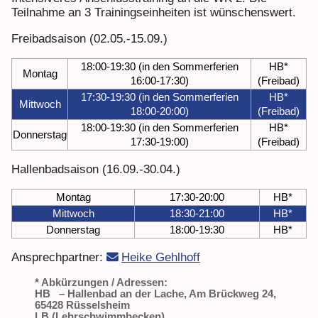
Teilnahme an 3 Trainingseinheiten ist wünschenswert.
Freibadsaison (02.05.-15.09.)
18:00-19:30 (in den Sommerferien
HB*
Montag
16:00-17:30)
(Freibad)
17:30-19:30 (in den Sommerferien
HB*
Mittwoch
18:00-20:00)
(Freibad)
18:00-19:30 (in den Sommerferien
HB*
Donnerstag
17:30-19:00)
(Freibad)
Hallenbadsaison (16.09.-30.04.)
Montag
17:30-20:00
HB*
Mittwoch
18:30-21:00
HB*
Donnerstag
18:00-19:30
HB*
Ansprechpartner:
Heike Gehlhoff
* Abkürzungen / Adressen:
HB – Hallenbad an der Lache, Am Brückweg 24,
65428 Rüsselsheim
LB (Lehrschwimmbecken)