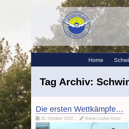
Home
Schw
Tag Archiv:
Schwi
Die ersten Wettkämpfe…
20. Oktober 2022
,
Marie-Louise Ganz