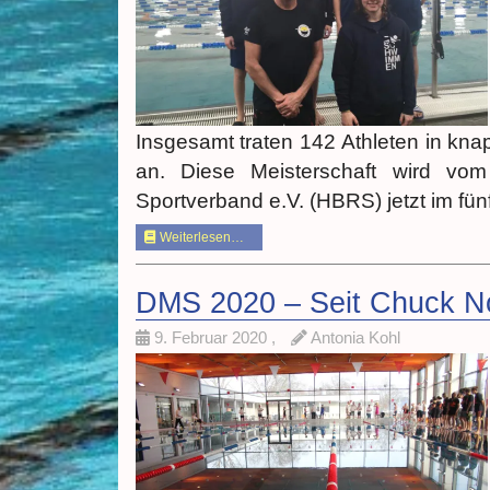
Insgesamt traten 142 Athleten in kna
an. Diese Meisterschaft wird vom
Sportverband e.V. (HBRS) jetzt im fünf
Weiterlesen…
DMS 2020 – Seit Chuck N
9. Februar 2020
,
Antonia Kohl