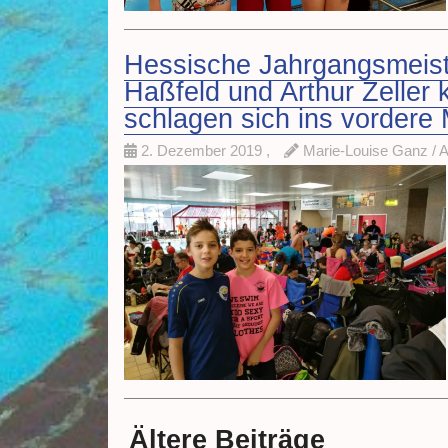
Hessische Jahrgangsmeiste
Haßfeld und Arthur Zeller k
schlagen sich ins vordere M
2. Dezember 2019
,
Marie-Louise Ganz / 
Ältere Beiträge