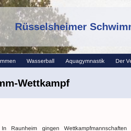
Rüsselsheimer Schwimm
immen
Wasserball
Aquagymnastik
Der V
mm-Wettkampf
In Raunheim gingen Wettkampfmannschaften