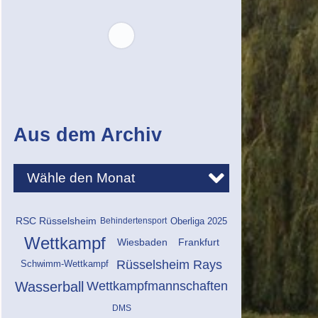
Aus dem Archiv
RSC Rüsselsheim
Behindertensport
Oberliga 2025
Wettkampf
Wiesbaden
Frankfurt
Rüsselsheim Rays
Schwimm-Wettkampf
Wasserball
Wettkampfmannschaften
DMS