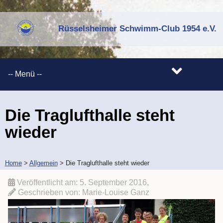
Rüsselsheimer Schwimm-Club 1954 e.V.
Die Traglufthalle steht
wieder
Home
>
Allgemein
>
Die Traglufthalle steht wieder
Veröffentlicht am:
5. September 2016
,
Geschrieben von:
Marie-Louise Ganz