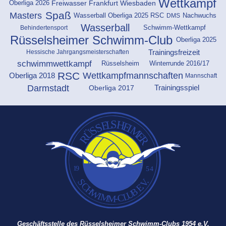
Wettkampf
Oberliga 2026
Freiwasser
Frankfurt
Wiesbaden
Spaß
Masters
DMS
Wasserball Oberliga 2025 RSC
Nachwuchs
Wasserball
Behindertensport
Schwimm-Wettkampf
Rüsselsheimer Schwimm-Club
Oberliga 2025
Trainingsfreizeit
Hessische Jahrgangsmeisterschaften
schwimmwettkampf
Rüsselsheim
Winterrunde 2016/17
RSC
Wettkampfmannschaften
Oberliga 2018
Mannschaft
Darmstadt
Oberliga 2017
Trainingsspiel
Geschäftsstelle des Rüsselsheimer Schwimm-Clubs 1954 e.V.