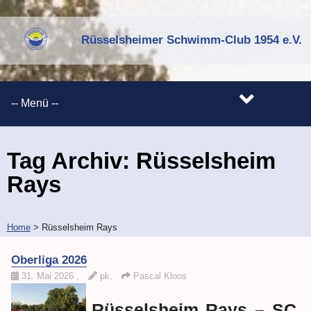
Rüsselsheimer Schwimm-Club 1954 e.V.
Tag Archiv:
Rüsselsheim
Rays
Home
>
Rüsselsheim Rays
Oberliga 2026
31. Mai 2026
,
pk,
Pascal Kloos
Rüsselsheim Rays – SC