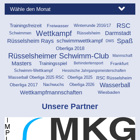
RSC
Freiwasser
Trainingsfreizeit
Winterrunde 2016/17
Wettkampf
Darmstadt
Schwimmen
Rüsselsheim
Spaß
schwimmwettkampf
Rüsselsheim Rays
DMS
Oberliga 2018
Rüsselsheimer Schwimm-Club
Mannschaft
Masters
Frankfurt
Trainingsspiel
Behindertensport
Hessische Jahrgangsmeisterschaften
Schwimm-Wettkampf
Oberliga 2025
RSC Rüsselsheim
Wasserball Oberliga 2025 RSC
Wasserball
Oberliga 2026
Oberliga 2017
Nachwuchs
Wettkampfmannschaften
Wiesbaden
Unsere Partner