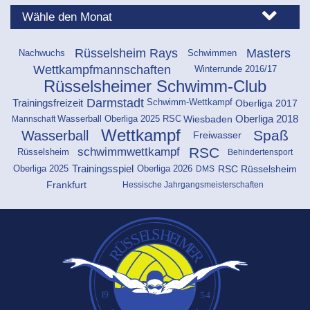
Wettkampfmannschaften
Winterrunde 2016/17
Rüsselsheimer Schwimm-Club
Darmstadt
Oberliga 2017
Trainingsfreizeit
Schwimm-Wettkampf
Wiesbaden
Oberliga 2018
Mannschaft
Wasserball Oberliga 2025 RSC
Wettkampf
Spaß
Wasserball
Freiwasser
RSC
schwimmwettkampf
Rüsselsheim
Behindertensport
Oberliga 2025
Oberliga 2026
RSC Rüsselsheim
Trainingsspiel
DMS
Frankfurt
Hessische Jahrgangsmeisterschaften