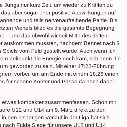
e Jungs nur kurz Zeit, um wieder zu Kräften zu
as aber sogar eher positive Auswirkungen auf
pannende und teils nervenaufreibende Partie. Bis
etzten Viertels blieb es die gesamte Begegnung
 – und das obwohl wir seit Mitte des dritten
eler auskommen mussten, nachdem Bennet nach 3
s Spiels vom Feld gestellt wurde. Auch wenn ich
esem Zeitpunkt die Energie noch kam, schienen die
warm geworden zu sein. Mit einer 17:22-Führung
egnern vorbei, um am Ende mit einem 18:26 einen
s für schöne Konter und Pässe da noch dabei
ch etwas kompakter zusammenfassen. Schon mit
sere U12 und U14 am 9. März direkt zu den
in den bisherigen Verlauf in der Liga hat sich
ug nach Fulda Siege für unsere U12 und U14