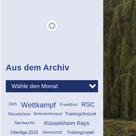
Aus dem Archiv
Wettkampf
RSC
Frankfurt
DMS
Trainingsfreizeit
Behindertensport
Rüsselsheim
Rüsselsheim Rays
Nachwuchs
Oberliga 2018
Trainingsspiel
Mannschaft