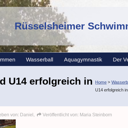
Rüsselsheimer Schwimm
immen
Wasserball
Aquagymnastik
Der V
 U14 erfolgreich in
Home
>
Wasserba
z
U14 erfolgreich i
ben von: Daniel,
Veröffentlicht von:
Maria Steinborn