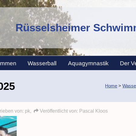
Rüsselsheimer Schwimm
immen
Wasserball
Aquagymnastik
Der V
025
Home
>
Wasser
ieben von: pk,
Veröffentlicht von:
Pascal Kloos