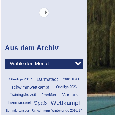
Aus dem Archiv
Darmstadt
Oberliga 2017
Mannschaft
schwimmwettkampf
Oberliga 2026
Masters
Frankfurt
Trainingsfreizeit
Wettkampf
Spaß
Trainingsspiel
Behindertensport
Winterrunde 2016/17
Schwimmen