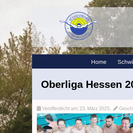
Home
Schw
Oberliga Hessen 2
Veröffentlicht am:
23. März 2025
,
Geschr