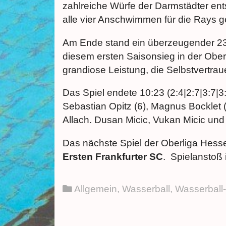
zahlreiche Würfe der Darmstädter ent
alle vier Anschwimmen für die Rays g
Am Ende stand ein überzeugender 23:1
diesem ersten Saisonsieg in der Oberl
grandiose Leistung, die Selbstvertrau
Das Spiel endete 10:23 (2:4|2:7|3:7|3
Sebastian Opitz (6), Magnus Bocklet (3
Allach. Dusan Micic, Vukan Micic und
Das nächste Spiel der Oberliga Hess
Ersten Frankfurter SC
. Spielanstoß 
Allgemein
,
Wasserball
,
Wasserball-