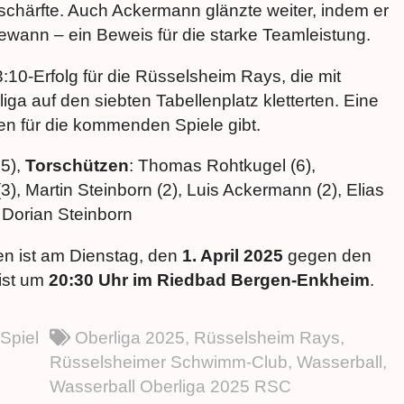
schärfte. Auch Ackermann glänzte weiter, indem er
ewann – ein Beweis für die starke Teamleistung.
0-Erfolg für die Rüsselsheim Rays, die mit
iga auf den siebten Tabellenplatz kletterten. Eine
en für die kommenden Spiele gibt.
:5),
Torschützen
: Thomas Rohtkugel (6),
), Martin Steinborn (2), Luis Ackermann (2), Elias
 Dorian Steinborn
en ist am Dienstag, den
1. April 2025
gegen den
ist um
20:30 Uhr im Riedbad Bergen-Enkheim
.
Spiel
Oberliga 2025
,
Rüsselsheim Rays
,
Rüsselsheimer Schwimm-Club
,
Wasserball
,
Wasserball Oberliga 2025 RSC