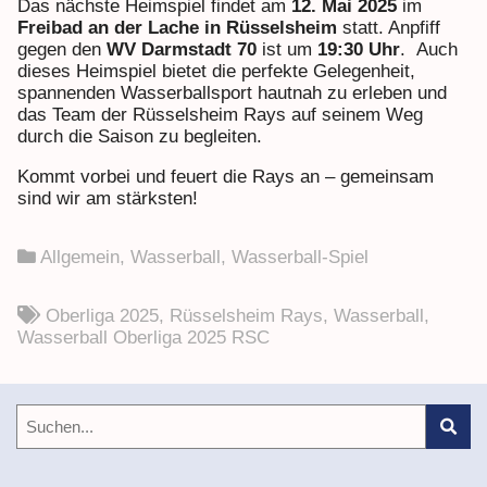
Das nächste Heimspiel findet am
12. Mai 2025
im
Freibad an der Lache in Rüsselsheim
statt. Anpfiff
gegen den
WV Darmstadt 70
ist um
19:30 Uhr
. Auch
dieses Heimspiel bietet die perfekte Gelegenheit,
spannenden Wasserballsport hautnah zu erleben und
das Team der Rüsselsheim Rays auf seinem Weg
durch die Saison zu begleiten.
Kommt vorbei und feuert die Rays an – gemeinsam
sind wir am stärksten!
Allgemein
,
Wasserball
,
Wasserball-Spiel
Oberliga 2025
,
Rüsselsheim Rays
,
Wasserball
,
Wasserball Oberliga 2025 RSC