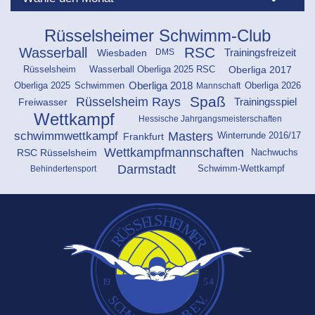
Rüsselsheimer Schwimm-Club
RSC
Wasserball
Wiesbaden
Trainingsfreizeit
DMS
Rüsselsheim
Oberliga 2017
Wasserball Oberliga 2025 RSC
Oberliga 2025
Schwimmen
Oberliga 2026
Oberliga 2018
Mannschaft
Spaß
Rüsselsheim Rays
Freiwasser
Trainingsspiel
Wettkampf
Hessische Jahrgangsmeisterschaften
schwimmwettkampf
Masters
Frankfurt
Winterrunde 2016/17
Wettkampfmannschaften
RSC Rüsselsheim
Nachwuchs
Darmstadt
Behindertensport
Schwimm-Wettkampf