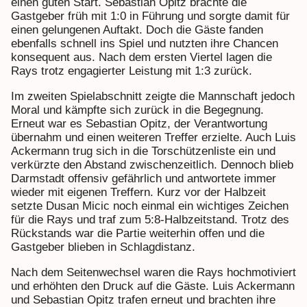
einen guten Start. Sebastian Opitz brachte die
Gastgeber früh mit 1:0 in Führung und sorgte damit für
einen gelungenen Auftakt. Doch die Gäste fanden
ebenfalls schnell ins Spiel und nutzten ihre Chancen
konsequent aus. Nach dem ersten Viertel lagen die
Rays trotz engagierter Leistung mit 1:3 zurück.
Im zweiten Spielabschnitt zeigte die Mannschaft jedoch
Moral und kämpfte sich zurück in die Begegnung.
Erneut war es Sebastian Opitz, der Verantwortung
übernahm und einen weiteren Treffer erzielte. Auch Luis
Ackermann trug sich in die Torschützenliste ein und
verkürzte den Abstand zwischenzeitlich. Dennoch blieb
Darmstadt offensiv gefährlich und antwortete immer
wieder mit eigenen Treffern. Kurz vor der Halbzeit
setzte Dusan Micic noch einmal ein wichtiges Zeichen
für die Rays und traf zum 5:8-Halbzeitstand. Trotz des
Rückstands war die Partie weiterhin offen und die
Gastgeber blieben in Schlagdistanz.
Nach dem Seitenwechsel waren die Rays hochmotiviert
und erhöhten den Druck auf die Gäste. Luis Ackermann
und Sebastian Opitz trafen erneut und brachten ihre