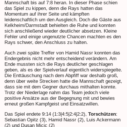
Mannschaft bis auf 7:8 heran. In dieser Phase schien
das Spiel zu kippen, denn die Rays hatten das
Momentum auf ihrer Seite und kämpften
leidenschaftlich um den Ausgleich. Doch die Gäste aus
Kelkheim/Darmstadt behielten die Ruhe und konnten
sich anschließend wieder deutlicher absetzen. Kleine
Fehler und einige ungenutzte Chancen machten es den
Rays schwer, den Anschluss zu halten.
Auch zwei späte Treffer von Hamid Nassr konnten das
Endergebnis nicht mehr entscheidend verändern. Am
Ende mussten sich die Rays deutlicher geschlagen
geben, als es der Spielverlauf eigentlich widerspiegelte.
Die Enttäuschung nach dem Abpfiff war deshalb groß,
denn über weite Strecken hatte die Mannschaft gezeigt,
dass sie mit dem Gegner durchaus mithalten konnte.
Trotz der Niederlage nahm das Team jedoch viele
positive Ansätze aus der Begegnung mit und bewies
erneut großen Kampfgeist und Einsatzwillen.
Das Spiel endete 9:14 (1:3|4:5|2:4|2:2),
Torschützen
:
Sebastian Opitz (3), Hamid Nassr (2), Luis Ackermann
(2) und Dusan Micic (2)