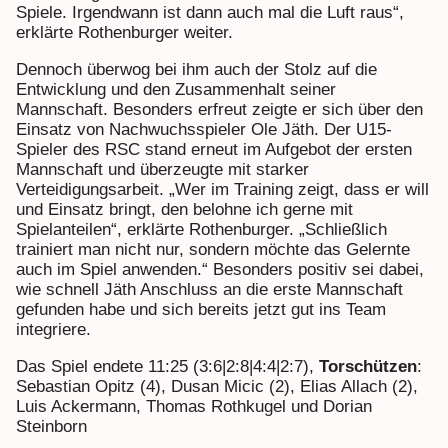
Spiele. Irgendwann ist dann auch mal die Luft raus“,
erklärte Rothenburger weiter.
Dennoch überwog bei ihm auch der Stolz auf die
Entwicklung und den Zusammenhalt seiner
Mannschaft. Besonders erfreut zeigte er sich über den
Einsatz von Nachwuchsspieler Ole Jäth. Der U15-
Spieler des RSC stand erneut im Aufgebot der ersten
Mannschaft und überzeugte mit starker
Verteidigungsarbeit. „Wer im Training zeigt, dass er will
und Einsatz bringt, den belohne ich gerne mit
Spielanteilen“, erklärte Rothenburger. „Schließlich
trainiert man nicht nur, sondern möchte das Gelernte
auch im Spiel anwenden.“ Besonders positiv sei dabei,
wie schnell Jäth Anschluss an die erste Mannschaft
gefunden habe und sich bereits jetzt gut ins Team
integriere.
Das Spiel endete 11:25 (3:6|2:8|4:4|2:7),
Torschützen
:
Sebastian Opitz (4), Dusan Micic (2), Elias Allach (2),
Luis Ackermann, Thomas Rothkugel und Dorian
Steinborn