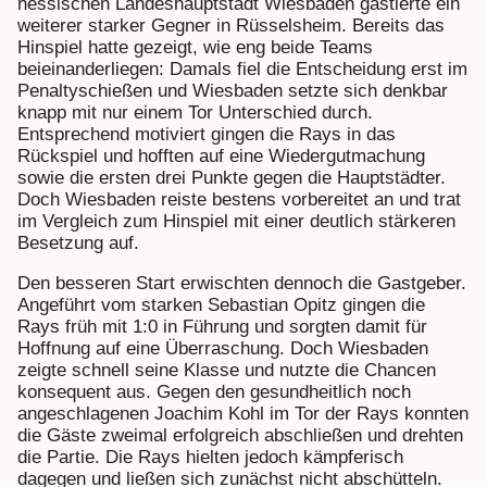
hessischen Landeshauptstadt Wiesbaden gastierte ein
weiterer starker Gegner in Rüsselsheim. Bereits das
Hinspiel hatte gezeigt, wie eng beide Teams
beieinanderliegen: Damals fiel die Entscheidung erst im
Penaltyschießen und Wiesbaden setzte sich denkbar
knapp mit nur einem Tor Unterschied durch.
Entsprechend motiviert gingen die Rays in das
Rückspiel und hofften auf eine Wiedergutmachung
sowie die ersten drei Punkte gegen die Hauptstädter.
Doch Wiesbaden reiste bestens vorbereitet an und trat
im Vergleich zum Hinspiel mit einer deutlich stärkeren
Besetzung auf.
Den besseren Start erwischten dennoch die Gastgeber.
Angeführt vom starken Sebastian Opitz gingen die
Rays früh mit 1:0 in Führung und sorgten damit für
Hoffnung auf eine Überraschung. Doch Wiesbaden
zeigte schnell seine Klasse und nutzte die Chancen
konsequent aus. Gegen den gesundheitlich noch
angeschlagenen Joachim Kohl im Tor der Rays konnten
die Gäste zweimal erfolgreich abschließen und drehten
die Partie. Die Rays hielten jedoch kämpferisch
dagegen und ließen sich zunächst nicht abschütteln.