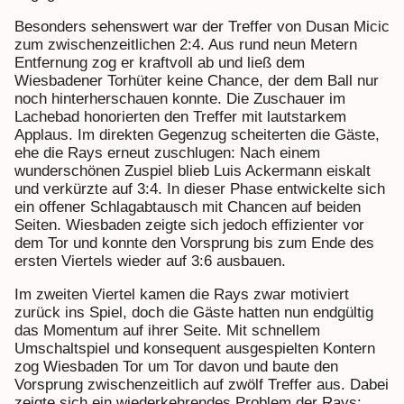
Besonders sehenswert war der Treffer von Dusan Micic
zum zwischenzeitlichen 2:4. Aus rund neun Metern
Entfernung zog er kraftvoll ab und ließ dem
Wiesbadener Torhüter keine Chance, der dem Ball nur
noch hinterherschauen konnte. Die Zuschauer im
Lachebad honorierten den Treffer mit lautstarkem
Applaus. Im direkten Gegenzug scheiterten die Gäste,
ehe die Rays erneut zuschlugen: Nach einem
wunderschönen Zuspiel blieb Luis Ackermann eiskalt
und verkürzte auf 3:4. In dieser Phase entwickelte sich
ein offener Schlagabtausch mit Chancen auf beiden
Seiten. Wiesbaden zeigte sich jedoch effizienter vor
dem Tor und konnte den Vorsprung bis zum Ende des
ersten Viertels wieder auf 3:6 ausbauen.
Im zweiten Viertel kamen die Rays zwar motiviert
zurück ins Spiel, doch die Gäste hatten nun endgültig
das Momentum auf ihrer Seite. Mit schnellem
Umschaltspiel und konsequent ausgespielten Kontern
zog Wiesbaden Tor um Tor davon und baute den
Vorsprung zwischenzeitlich auf zwölf Treffer aus. Dabei
zeigte sich ein wiederkehrendes Problem der Rays: