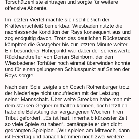
Torschützenliste eintragen und sorgte für weitere
offensive Akzente.
Im letzten Viertel machte sich schließlich der
Kräfteverschleiß bemerkbar. Wiesbaden nutzte die
nachlassende Kondition der Rays konsequent aus und
zog endgültig davon. Trotz des deutlichen Rückstands
kämpften die Gastgeber bis zur letzten Minute weiter.
Ein besonderer Höhepunkt war dabei der sehenswerte
Rückhandtreffer von Dorian Steinborn, der den
Wiesbadener Torhüter noch einmal überwinden konnte
und für einen gelungenen Schlusspunkt auf Seiten der
Rays sorgte.
Nach dem Spiel zeigte sich Coach Rothenburger trotz
der Niederlage nicht unzufrieden mit der Leistung
seiner Mannschaft. Über weite Strecken habe man mit
dem starken Gegner mithalten können, doch letztlich
habe die Belastung der vergangenen Wochen ihren
Tribut gefordert. „Es ist hart, innerhalb kürzester Zeit
so viele Spiele zu haben“, bemängelte er den dicht
gedrängten Spielplan. „Wir spielen am Mittwoch, dann
ist Feiertag und danach kommen noch zwei weitere