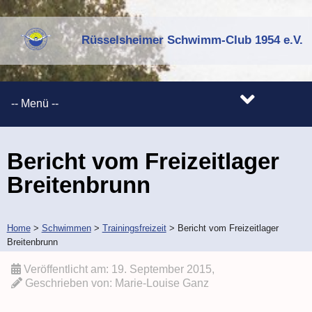
Rüsselsheimer Schwimm-Club 1954 e.V.
Bericht vom Freizeitlager
Breitenbrunn
Home
>
Schwimmen
>
Trainingsfreizeit
>
Bericht vom Freizeitlager
Breitenbrunn
Veröffentlicht am:
19. September 2015
,
Geschrieben von:
Marie-Louise Ganz