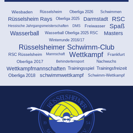
Schwimmen
Rüsselsheim
Oberliga 2026
Wiesbaden
RSC
Darmstadt
Rüsselsheim Rays
Oberliga 2025
Spaß
Freiwasser
Hessische Jahrgangsmeisterschaften
DMS
Wasserball
Masters
Wasserball Oberliga 2025 RSC
Winterrunde 2016/17
Rüsselsheimer Schwimm-Club
Wettkampf
RSC Rüsselsheim
Frankfurt
Mannschaft
Oberliga 2017
Behindertensport
Nachwuchs
Wettkampfmannschaften
Trainingsspiel
Trainingsfreizeit
schwimmwettkampf
Oberliga 2018
Schwimm-Wettkampf