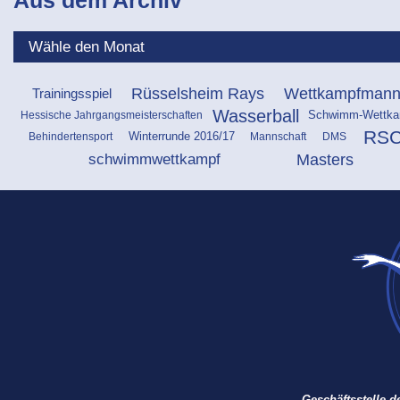
Rüsselsheim Rays
Wettkampfmann
Trainingsspiel
Wasserball
Hessische Jahrgangsmeisterschaften
Schwimm-Wettka
RS
Behindertensport
Mannschaft
DMS
Winterrunde 2016/17
schwimmwettkampf
Masters
Geschäftsstelle 