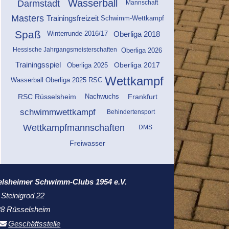
Wasserball
Darmstadt
Mannschaft
Masters
Trainingsfreizeit
Schwimm-Wettkampf
Spaß
Oberliga 2018
Winterrunde 2016/17
Hessische Jahrgangsmeisterschaften
Oberliga 2026
Oberliga 2017
Trainingsspiel
Oberliga 2025
Wettkampf
Wasserball Oberliga 2025 RSC
RSC Rüsselsheim
Frankfurt
Nachwuchs
schwimmwettkampf
Behindertensport
Wettkampfmannschaften
DMS
Freiwasser
elsheimer Schwimm-Clubs 1954 e.V.
 Steinigrod 22
8 Rüsselsheim
Geschäftsstelle