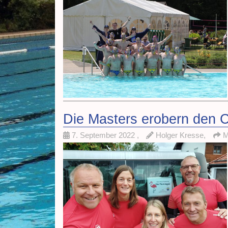
Die Masters erobern den 
7. September 2022
,
Holger Kresse,
M