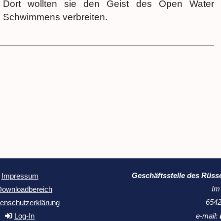
Dort wollten sie den Geist des Open Water
Schwimmens verbreiten.
Geschäftsstelle des Rüss
Impressum
Im
Downloadbereich
6542
enschutzerklärung
Log-In
e-mail: