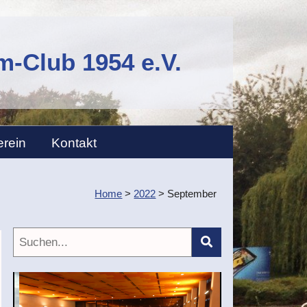
-Club 1954 e.V.
erein
Kontakt
Home
>
2022
>
September