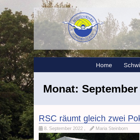
Home
Schw
Monat:
September
RSC räumt gleich zwei Poka
8. September 2022
,
Maria Steinborn