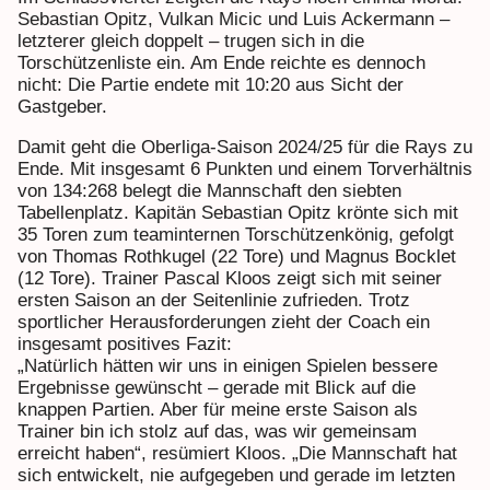
Sebastian Opitz, Vulkan Micic und Luis Ackermann –
letzterer gleich doppelt – trugen sich in die
Torschützenliste ein. Am Ende reichte es dennoch
nicht: Die Partie endete mit 10:20 aus Sicht der
Gastgeber.
Damit geht die Oberliga-Saison 2024/25 für die Rays zu
Ende. Mit insgesamt 6 Punkten und einem Torverhältnis
von 134:268 belegt die Mannschaft den siebten
Tabellenplatz. Kapitän Sebastian Opitz krönte sich mit
35 Toren zum teaminternen Torschützenkönig, gefolgt
von Thomas Rothkugel (22 Tore) und Magnus Bocklet
(12 Tore). Trainer Pascal Kloos zeigt sich mit seiner
ersten Saison an der Seitenlinie zufrieden. Trotz
sportlicher Herausforderungen zieht der Coach ein
insgesamt positives Fazit:
„Natürlich hätten wir uns in einigen Spielen bessere
Ergebnisse gewünscht – gerade mit Blick auf die
knappen Partien. Aber für meine erste Saison als
Trainer bin ich stolz auf das, was wir gemeinsam
erreicht haben“, resümiert Kloos. „Die Mannschaft hat
sich entwickelt, nie aufgegeben und gerade im letzten