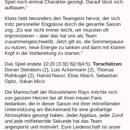
Spiel noch einmal Charakter gezeigt. Darauf lässt sich
aufbauen.“
Kloos hebt besonders den Teamgeist hervor, der sich
trotz personeller Engpässe durch die gesamte Saison
zog. „Es war nicht immer leicht, wir mussten oft
improvisieren – aber das hat uns als Team
zusammengeschweißt. Jetzt gilt es, die Sommerpause
zu nutzen, neue Energie zu tanken und dann mit klarem
Kopf in die Vorbereitung zu starten.“
Das Spiel endete 10:20 (3:3|1:6|2:6|4:5),
Torschützen
:
Dorian Steinborn (2), Luis Ackermann (2), Thomas
Rothkugel (2), Hamid Nassr, Elias Allach, Sebastian
Opitz, Vukan Micic
Die Mannschaft der Rüsselsheim Rays möchte sich
von ganzem Herzen bei all ihren treuen Fans
bedanken, die in dieser Saison mit ihrer mitreißenden
Unterstützung am Beckenrand für eine großartige
Atmosphäre gesorgt haben. Jeder Applaus, jeder Zuruf
und jede mitfiebernde Sekunde hat das Team
angespornt und motiviert. Eure Leidenschaft ist unser