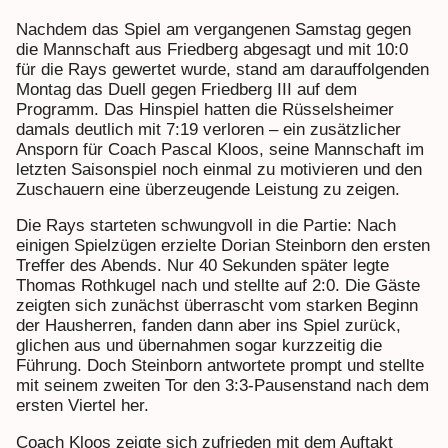
Nachdem das Spiel am vergangenen Samstag gegen
die Mannschaft aus Friedberg abgesagt und mit 10:0
für die Rays gewertet wurde, stand am darauffolgenden
Montag das Duell gegen Friedberg III auf dem
Programm. Das Hinspiel hatten die Rüsselsheimer
damals deutlich mit 7:19 verloren – ein zusätzlicher
Ansporn für Coach Pascal Kloos, seine Mannschaft im
letzten Saisonspiel noch einmal zu motivieren und den
Zuschauern eine überzeugende Leistung zu zeigen.
Die Rays starteten schwungvoll in die Partie: Nach
einigen Spielzügen erzielte Dorian Steinborn den ersten
Treffer des Abends. Nur 40 Sekunden später legte
Thomas Rothkugel nach und stellte auf 2:0. Die Gäste
zeigten sich zunächst überrascht vom starken Beginn
der Hausherren, fanden dann aber ins Spiel zurück,
glichen aus und übernahmen sogar kurzzeitig die
Führung. Doch Steinborn antwortete prompt und stellte
mit seinem zweiten Tor den 3:3-Pausenstand nach dem
ersten Viertel her.
Coach Kloos zeigte sich zufrieden mit dem Auftakt