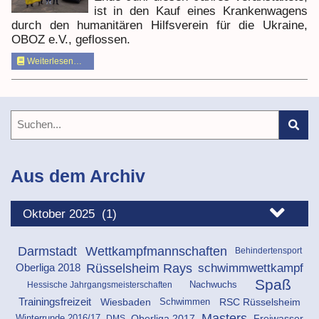
ist in den Kauf eines Krankenwagens
durch den humanitären Hilfsverein für die Ukraine,
OBOZ e.V., geflossen.
Weiterlesen…
Aus dem Archiv
Darmstadt
Wettkampfmannschaften
Behindertensport
schwimmwettkampf
Rüsselsheim Rays
Oberliga 2018
Spaß
Hessische Jahrgangsmeisterschaften
Nachwuchs
Schwimmen
Wiesbaden
RSC Rüsselsheim
Trainingsfreizeit
Masters
Oberliga 2017
Freiwasser
DMS
Winterrunde 2016/17