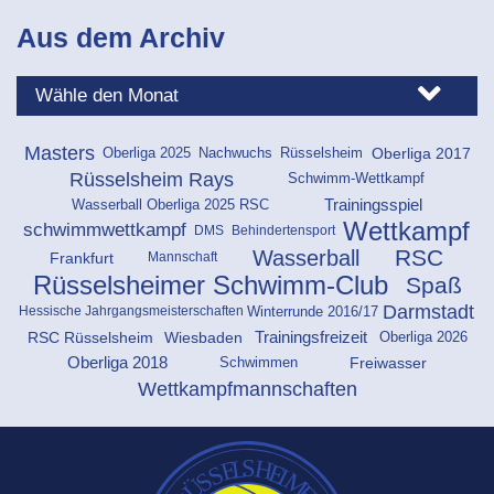
Aus dem Archiv
Masters
Oberliga 2025
Rüsselsheim
Oberliga 2017
Nachwuchs
Rüsselsheim Rays
Schwimm-Wettkampf
Trainingsspiel
Wasserball Oberliga 2025 RSC
Wettkampf
schwimmwettkampf
DMS
Behindertensport
RSC
Wasserball
Frankfurt
Mannschaft
Rüsselsheimer Schwimm-Club
Spaß
Darmstadt
Hessische Jahrgangsmeisterschaften
Winterrunde 2016/17
Oberliga 2026
RSC Rüsselsheim
Wiesbaden
Trainingsfreizeit
Schwimmen
Freiwasser
Oberliga 2018
Wettkampfmannschaften