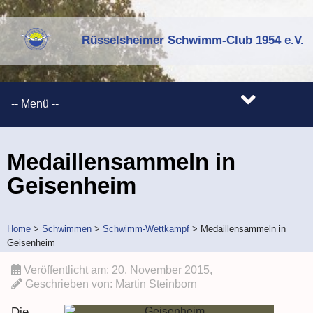
Rüsselsheimer Schwimm-Club 1954 e.V.
Medaillensammeln in
Geisenheim
Home
>
Schwimmen
>
Schwimm-Wettkampf
>
Medaillensammeln in
Geisenheim
Veröffentlicht am:
20. November 2015
,
Geschrieben von:
Martin Steinborn
Die