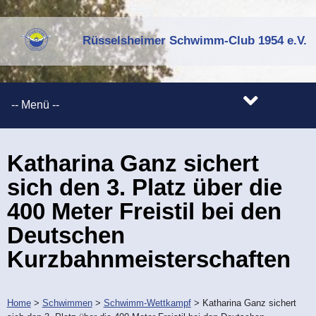
Rüsselsheimer Schwimm-Club 1954 e.V.
Katharina Ganz sichert
sich den 3. Platz über die
400 Meter Freistil bei den
Deutschen
Kurzbahnmeisterschaften
Home
>
Schwimmen
>
Schwimm-Wettkampf
>
Katharina Ganz sichert