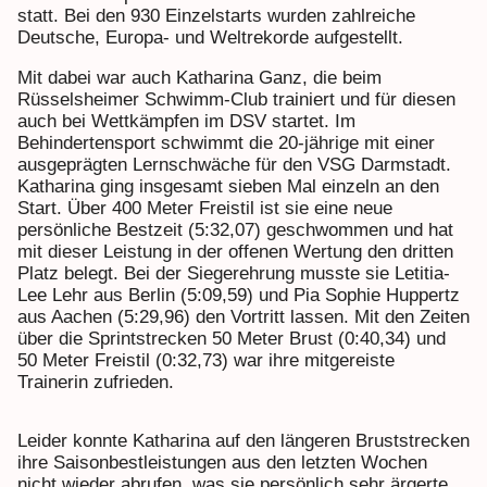
statt. Bei den 930 Einzelstarts wurden zahlreiche
Deutsche, Europa- und Weltrekorde aufgestellt.
Mit dabei war auch Katharina Ganz, die beim
Rüsselsheimer Schwimm-Club trainiert und für diesen
auch bei Wettkämpfen im DSV startet. Im
Behindertensport schwimmt die 20-jährige mit einer
ausgeprägten Lernschwäche für den VSG Darmstadt.
Katharina ging insgesamt sieben Mal einzeln an den
Start. Über 400 Meter Freistil ist sie eine neue
persönliche Bestzeit (5:32,07) geschwommen und hat
mit dieser Leistung in der offenen Wertung den dritten
Platz belegt. Bei der Siegerehrung musste sie Letitia-
Lee Lehr aus Berlin (5:09,59) und Pia Sophie Huppertz
aus Aachen (5:29,96) den Vortritt lassen. Mit den Zeiten
über die Sprintstrecken 50 Meter Brust (0:40,34) und
50 Meter Freistil (0:32,73) war ihre mitgereiste
Trainerin zufrieden.
Leider konnte Katharina auf den längeren Bruststrecken
ihre Saisonbestleistungen aus den letzten Wochen
nicht wieder abrufen, was sie persönlich sehr ärgerte.