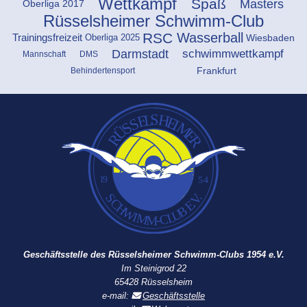
Wettkampf
Spaß
Masters
Oberliga 2017
Rüsselsheimer Schwimm-Club
RSC
Wasserball
Oberliga 2025
Wiesbaden
Trainingsfreizeit
Darmstadt
schwimmwettkampf
Mannschaft
DMS
Frankfurt
Behindertensport
Geschäftsstelle des Rüsselsheimer Schwimm-Clubs 1954 e.V.
Im Steinigrod 22
65428 Rüsselsheim
e-mail:
Geschäftsstelle