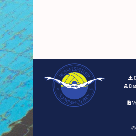
Dat
V
©