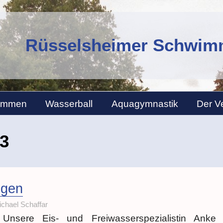
Rüsselsheimer Schwimm
immen
Wasserball
Aquagymnastik
Der V
3
ngen
chael Schaffar
Unsere Eis- und Freiwasserspezialistin Anke