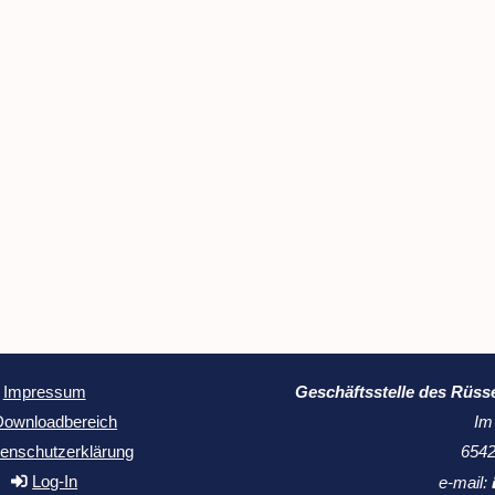
Geschäftsstelle des Rüss
Impressum
Im
Downloadbereich
6542
enschutzerklärung
Log-In
e-mail: