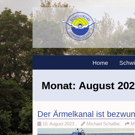
Home
Schw
Monat:
August 202
Der Ärmelkanal ist bezwu
10. August 2023
,
Michael Schaffar,
Mi