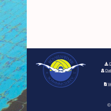
Dat
V
©