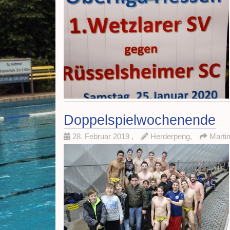
Doppelspielwochenende
28. Februar 2019
,
Herderpeng,
Marti