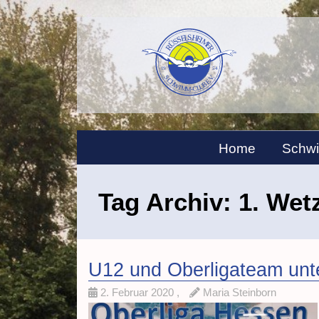
Home
Schw
Tag Archiv:
1. Wet
U12 und Oberligateam unter
2. Februar 2020
,
Maria Steinborn