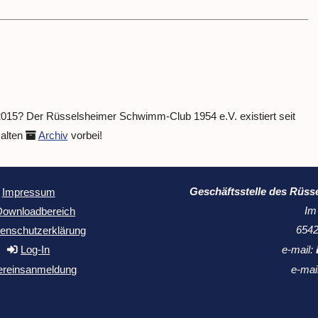
 2015? Der Rüsselsheimer Schwimm-Club 1954 e.V. existiert seit
 alten
Archiv
vorbei!
Geschäftsstelle des Rüss
Impressum
Im
Downloadbereich
6542
enschutzerklärung
Log-In
e-mail:
ereinsanmeldung
e-mai