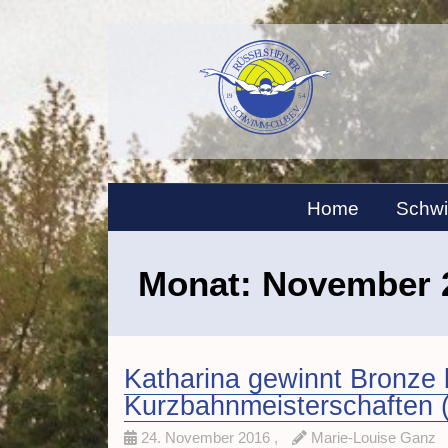
Home
Schw
Monat:
November 
Katharina gewinnt Bronze
Kurzbahnmeisterschaften 
24. November 2016
,
Marie-Louise Ganz