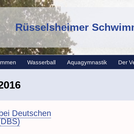
Rüsselsheimer Schwimm
immen
Wasserball
Aquagymnastik
Der V
2016
 bei Deutschen
(DBS)