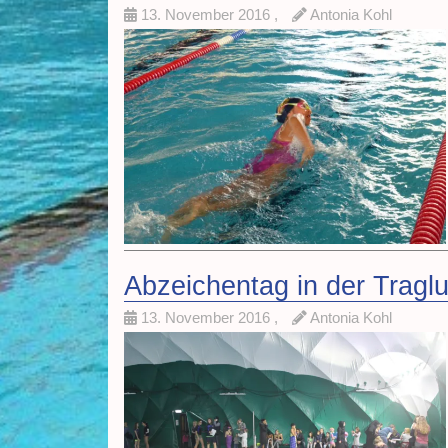
13. November 2016
,
Antonia Kohl
Abzeichentag in der Traglu
13. November 2016
,
Antonia Kohl