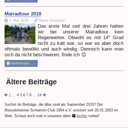
Mairadtour 2018
3. Mai 2018
,
Maria Steinborn
Das erste Mal seit drei Jahren hatten
wir bei unserer Mairadtour kein
Regenwetter. Obwohl es mit 14° Grad
nicht zu kalt war, so war es aber doch
oftmals bewölkt und auch windig. Dennoch kann man
sich da nicht beschweren, finde ich 😉
Weiterlesen…
Ältere Beiträge
1
…
4
5
6
7
8
…
14
Suchst du Beiträge, die älter sind als September 2015? Der
Rüsselsheimer Schwimm-Club 1954 e.V. existiert seit 20.01.2003 im
Web. Schaut doch mal in unserem alten
Archiv
vorbei!