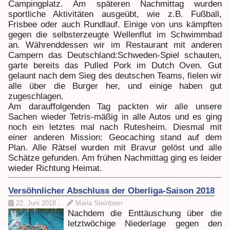
Campingplatz. Am späteren Nachmittag wurden
sportliche Aktivitäten ausgeübt, wie z.B. Fußball,
Frisbee oder auch Rundlauf. Einige von uns kämpften
gegen die selbsterzeugte Wellenflut im Schwimmbad
an. Währenddessen wir im Restaurant mit anderen
Campern das Deutschland:Schweden-Spiel schauten,
garte bereits das Pulled Pork im Dutch Oven. Gut
gelaunt nach dem Sieg des deutschen Teams, fielen wir
alle über die Burger her, und einige haben gut
zugeschlagen.
Am darauffolgenden Tag packten wir alle unsere
Sachen wieder Tetris-mäßig in alle Autos und es ging
noch ein letztes mal nach Rutesheim. Diesmal mit
einer anderen Mission: Geocaching stand auf dem
Plan. Alle Rätsel wurden mit Bravur gelöst und alle
Schätze gefunden. Am frühen Nachmittag ging es leider
wieder Richtung Heimat.
Versöhnlicher Abschluss der Oberliga-Saison 2018
22. Juni 2018
,
Maria Steinborn
Nachdem die Enttäuschung über die
letztwöchige Niederlage gegen den