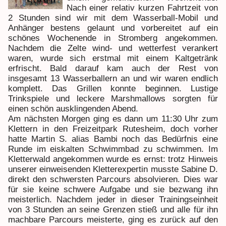
Nach einer relativ kurzen Fahrtzeit von
2 Stunden sind wir mit dem Wasserball-Mobil und
Anhänger bestens gelaunt und vorbereitet auf ein
schönes Wochenende in Stromberg angekommen.
Nachdem die Zelte wind- und wetterfest verankert
waren, wurde sich erstmal mit einem Kaltgetränk
erfrischt. Bald darauf kam auch der Rest von
insgesamt 13 Wasserballern an und wir waren endlich
komplett. Das Grillen konnte beginnen. Lustige
Trinkspiele und leckere Marshmallows sorgten für
einen schön ausklingenden Abend.
Am nächsten Morgen ging es dann um 11:30 Uhr zum
Klettern in den Freizeitpark Rutesheim, doch vorher
hatte Martin S. alias Bambi noch das Bedürfnis eine
Runde im eiskalten Schwimmbad zu schwimmen. Im
Kletterwald angekommen wurde es ernst: trotz Hinweis
unserer einweisenden Kletterexpertin musste Sabine D.
direkt den schwersten Parcours absolvieren. Dies war
für sie keine schwere Aufgabe und sie bezwang ihn
meisterlich. Nachdem jeder in dieser Trainingseinheit
von 3 Stunden an seine Grenzen stieß und alle für ihn
machbare Parcours meisterte, ging es zurück auf den