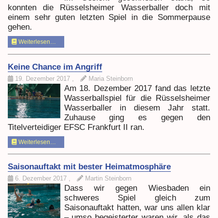
konnten die Rüsselsheimer Wasserballer doch mit
einem sehr guten letzten Spiel in die Sommerpause
gehen.
Weiterlesen…
Keine Chance im Angriff
19. Dezember 2017
,
Maria Steinborn
Am 18. Dezember 2017 fand das letzte
Wasserballspiel für die Rüsselsheimer
Wasserballer in diesem Jahr statt.
Zuhause ging es gegen den
Titelverteidiger EFSC Frankfurt II ran.
Weiterlesen…
Saisonauftakt mit bester Heimatmosphäre
6. Dezember 2017
,
Martin Steinborn
Dass wir gegen Wiesbaden ein
schweres Spiel gleich zum
Saisonauftakt hatten, war uns allen klar
– umso begeisterter waren wir, als das