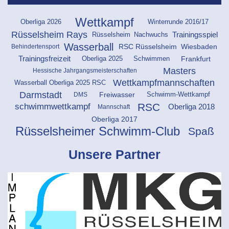
Wettkampf
Oberliga 2026
Winterrunde 2016/17
Rüsselsheim Rays
Rüsselsheim
Trainingsspiel
Nachwuchs
Wasserball
RSC Rüsselsheim
Wiesbaden
Behindertensport
Oberliga 2025
Schwimmen
Frankfurt
Trainingsfreizeit
Masters
Hessische Jahrgangsmeisterschaften
Wettkampfmannschaften
Wasserball Oberliga 2025 RSC
Darmstadt
Freiwasser
DMS
Schwimm-Wettkampf
RSC
schwimmwettkampf
Oberliga 2018
Mannschaft
Oberliga 2017
Rüsselsheimer Schwimm-Club
Spaß
Unsere Partner