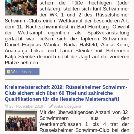
schon die Füße hochlegen (oder
schlafen), stellten sich fünf Schwimmer
der WK 1 und 2 des Rüsselsheimer
Schwimm-Clubs einem Wettkampf der besonderen Art:
dem 11. Nachtschwimmfest in Bad Homburg. Obwohl
der Wettkampf eigentlich als Spaßveranstaltung
gedacht war, ließen sich die tapferen Schwimmer
Daniel Esquilas Wanka, Nadia Haßfeld, Alicia Keim,
Anamarija Lukac und Laura Steinke mit Betreuerin
Katja Steinke dennoch nicht die Jagd auf die vorderen
Plätze nehmen.
Weiterlesen…
Kreismeisterschaft 2019: Rüsselsheimer Schwimm-
Club sichert sich über 60 Titel und zahlreiche
Qualifikationen für die Hessische Meisterschaft!
25. November 2019
,
Anke Oceguera
Mit der überwältigenden Anzahl von 32
Schwimmern aus den
Wettkampfklassen 1 bis 4 trat der
Rüsselsheimer Schwimm-Club bei den