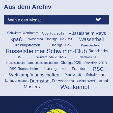
Aus dem Archiv
Rüsselsheim Rays
Oberliga 2017
Schwimm-Wettkampf
Spaß
Wasserball
Wasserball Oberliga 2025 RSC
Oberliga 2025
Wiesbaden
Trainingsfreizeit
Rüsselsheimer Schwimm-Club
Rüsselsheim
DMS
Winterrunde 2016/17
Nachwuchs
Oberliga 2026
Oberliga 2018
Hessische Jahrgangsmeisterschaften
RSC
RSC Rüsselsheim
Frankfurt
Trainingsspiel
Wettkampfmannschaften
Schwimmen
Mannschaft
Darmstadt
schwimmwettkampf
Freiwasser
Behindertensport
Wettkampf
Masters