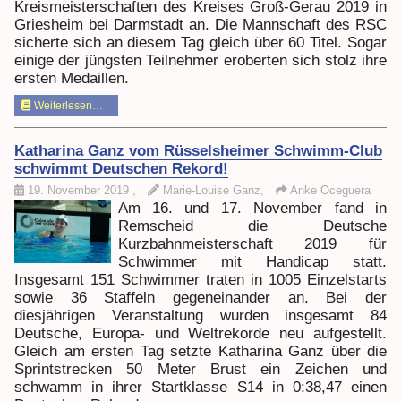
Kreismeisterschaften des Kreises Groß-Gerau 2019 in
Griesheim bei Darmstadt an. Die Mannschaft des RSC
sicherte sich an diesem Tag gleich über 60 Titel. Sogar
einige der jüngsten Teilnehmer eroberten sich stolz ihre
ersten Medaillen.
Weiterlesen…
Katharina Ganz vom Rüsselsheimer Schwimm-Club
schwimmt Deutschen Rekord!
19. November 2019
,
Marie-Louise Ganz,
Anke Oceguera
Am 16. und 17. November fand in
Remscheid die Deutsche
Kurzbahnmeisterschaft 2019 für
Schwimmer mit Handicap statt.
Insgesamt 151 Schwimmer traten in 1005 Einzelstarts
sowie 36 Staffeln gegeneinander an. Bei der
diesjährigen Veranstaltung wurden insgesamt 84
Deutsche, Europa- und Weltrekorde neu aufgestellt.
Gleich am ersten Tag setzte Katharina Ganz über die
Sprintstrecken 50 Meter Brust ein Zeichen und
schwamm in ihrer Startklasse S14 in 0:38,47 einen