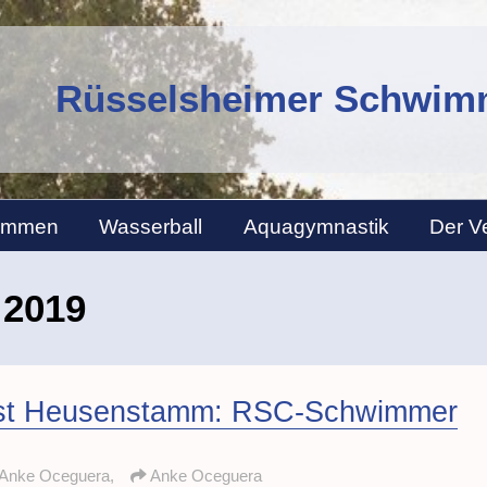
Rüsselsheimer Schwimm
immen
Wasserball
Aquagymnastik
Der V
 2019
est Heusenstamm: RSC-Schwimmer
 Anke Oceguera,
Anke Oceguera