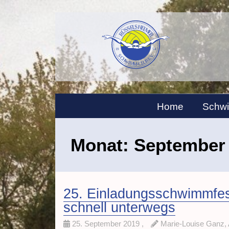
Home
Schw
Monat:
September
25. Einladungsschwimmf
schnell unterwegs
25. September 2019
,
Marie-Louise Ganz,