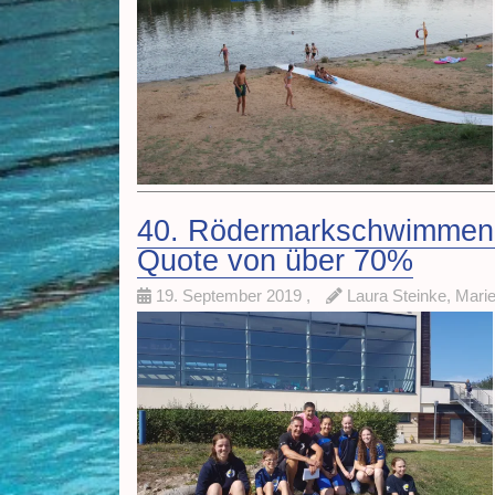
40. Rödermarkschwimmen: 
Quote von über 70%
19. September 2019
,
Laura Steinke, Mari